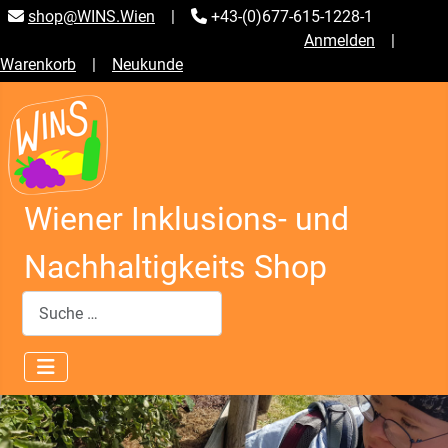
shop@WINS.Wien
|
+43-(0)677-615-1228-1
Anmelden
|
Warenkorb
|
Neukunde
Wiener Inklusions- und
Nachhaltigkeits Shop
Suchen