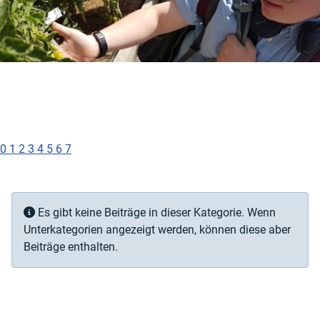
0
1
2
3
4
5
6
7
Information
Es gibt keine Beiträge in dieser Kategorie. Wenn
Unterkategorien angezeigt werden, können diese aber
Beiträge enthalten.