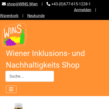
shop@WINS.Wien
|
+43-(0)677-615-1228-1
Anmelden
|
Warenkorb
|
Neukunde
Wiener Inklusions- und
Nachhaltigkeits Shop
Suchen