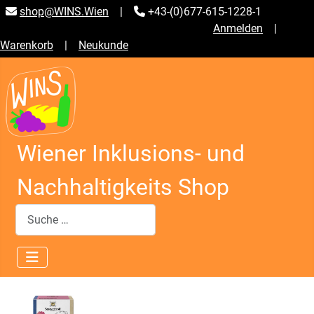
shop@WINS.Wien
|
+43-(0)677-615-1228-1
Anmelden
|
Warenkorb
|
Neukunde
Wiener Inklusions- und
Nachhaltigkeits Shop
Suchen