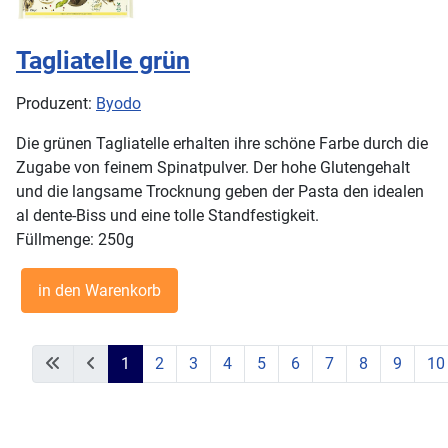
Tagliatelle grün
Produzent:
Byodo
Die grünen Tagliatelle erhalten ihre schöne Farbe durch die
Zugabe von feinem Spinatpulver. Der hohe Glutengehalt
und die langsame Trocknung geben der Pasta den idealen
al dente-Biss und eine tolle Standfestigkeit.
Füllmenge: 250g
1
2
3
4
5
6
7
8
9
10