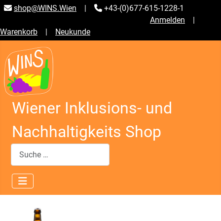
shop@WINS.Wien
|
+43-(0)677-615-1228-1
Anmelden
|
Warenkorb
|
Neukunde
Wiener Inklusions- und
Nachhaltigkeits Shop
Suchen