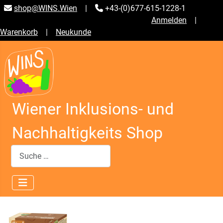
shop@WINS.Wien
|
+43-(0)677-615-1228-1
Anmelden
|
Warenkorb
|
Neukunde
Wiener Inklusions- und
Nachhaltigkeits Shop
Suchen