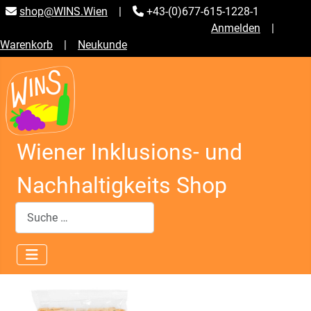
shop@WINS.Wien
|
+43-(0)677-615-1228-1
Anmelden
|
Warenkorb
|
Neukunde
Wiener Inklusions- und
Nachhaltigkeits Shop
Suchen