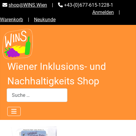
shop@WINS.Wien
|
+43-(0)677-615-1228-1
Anmelden
|
Warenkorb
|
Neukunde
Wiener Inklusions- und
Nachhaltigkeits Shop
Suchen