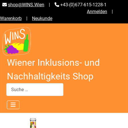
shop@WINS.Wien
|
+43-(0)677-615-1228-1
Anmelden
|
Warenkorb
|
Neukunde
Wiener Inklusions- und
Nachhaltigkeits Shop
Suchen