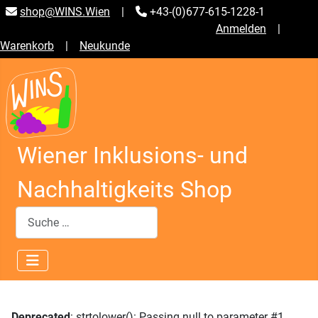
shop@WINS.Wien
|
+43-(0)677-615-1228-1
Anmelden
|
Warenkorb
|
Neukunde
Wiener Inklusions- und
Nachhaltigkeits Shop
Suchen
Deprecated
: strtolower(): Passing null to parameter #1