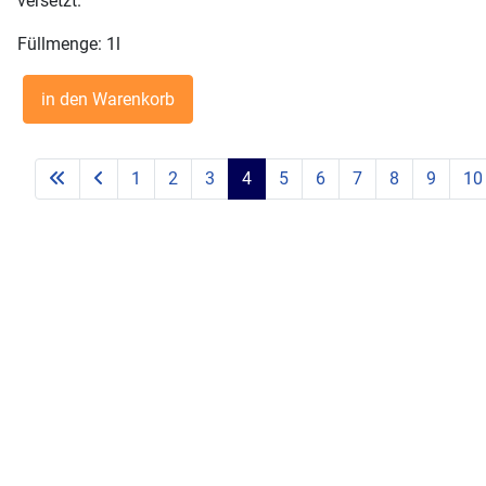
versetzt.
Füllmenge: 1l
1
2
3
4
5
6
7
8
9
10