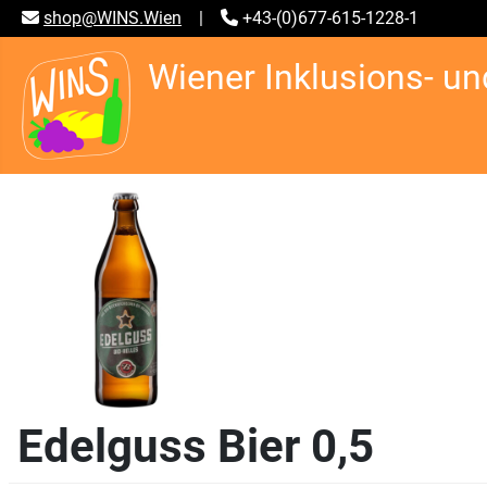
shop@WINS.Wien
|
+43-(0)677-615-1228-1
Wiener Inklusions- un
Edelguss Bier 0,5