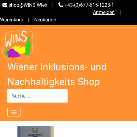
shop@WINS.Wien
|
+43-(0)677-615-1228-1
Anmelden
|
Warenkorb
|
Neukunde
Wiener Inklusions- und
Nachhaltigkeits Shop
Suchen