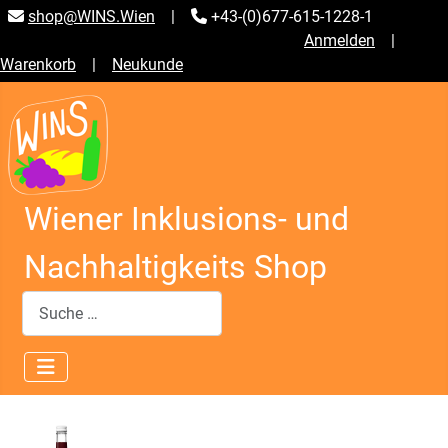
shop@WINS.Wien
|
+43-(0)677-615-1228-1
Anmelden
|
Warenkorb
|
Neukunde
Wiener Inklusions- und
Nachhaltigkeits Shop
Suchen