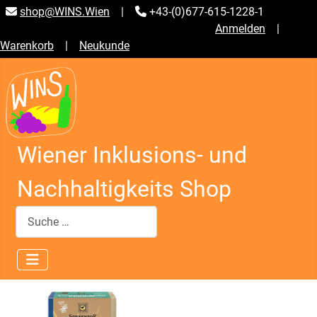
shop@WINS.Wien
|
+43-(0)677-615-1228-1
Anmelden
|
Warenkorb
|
Neukunde
Wiener Inklusions- und
Nachhaltigkeits Shop
Suchen