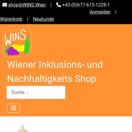
shop@WINS.Wien
|
+43-(0)677-615-1228-1
Anmelden
|
Warenkorb
|
Neukunde
Wiener Inklusions- und
Nachhaltigkeits Shop
Suchen