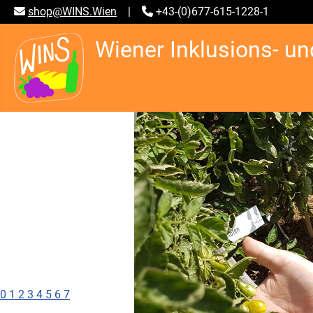
shop@WINS.Wien
|
+43-(0)677-615-1228-1
Wiener Inklusions- un
0
1
2
3
4
5
6
7