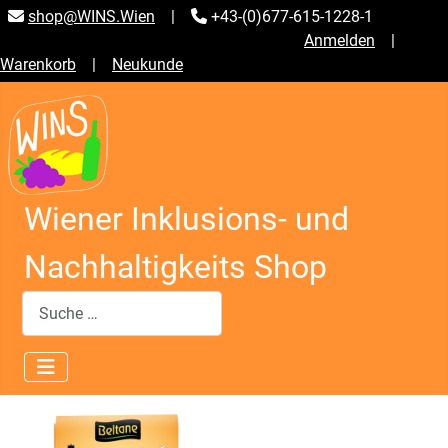
shop@WINS.Wien
|
+43-(0)677-615-1228-1
Anmelden
|
Warenkorb
|
Neukunde
Wiener Inklusions- und
Nachhaltigkeits Shop
Suchen