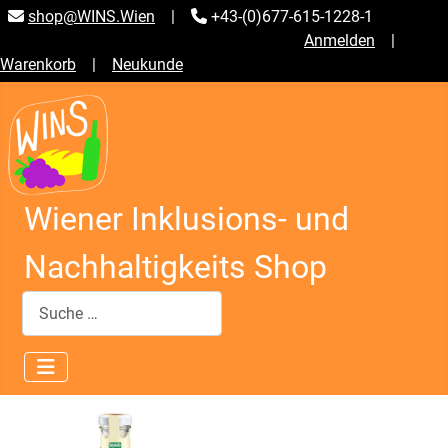
shop@WINS.Wien
|
+43-(0)677-615-1228-1
Anmelden
|
Warenkorb
|
Neukunde
Wiener Inklusions- und
Nachhaltigkeits Shop
Suchen