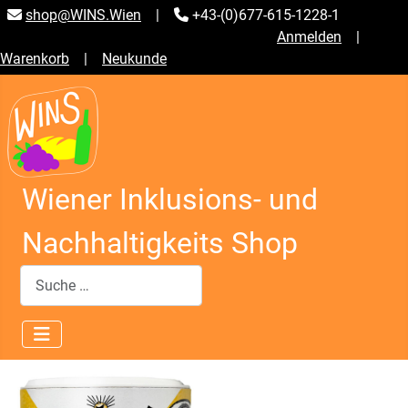
shop@WINS.Wien
|
+43-(0)677-615-1228-1
Anmelden
|
Warenkorb
|
Neukunde
Wiener Inklusions- und
Nachhaltigkeits Shop
Suchen