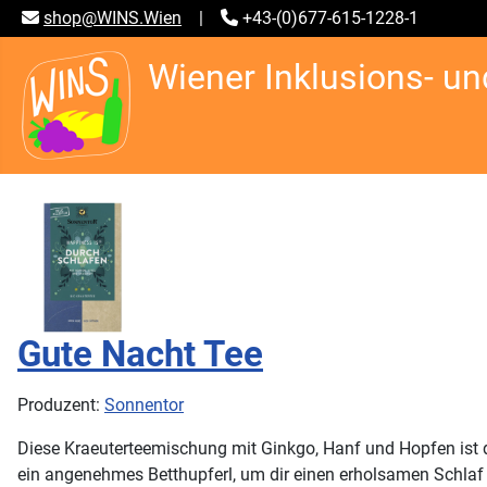
shop@WINS.Wien
|
+43-(0)677-615-1228-1
Wiener Inklusions- un
Gute Nacht Tee
Produzent:
Sonnentor
Diese Kraeuterteemischung mit Ginkgo, Hanf und Hopfen ist d
ein angenehmes Betthupferl, um dir einen erholsamen Schlaf