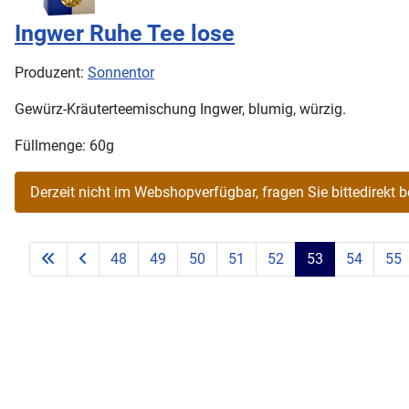
Ingwer Ruhe Tee lose
Produzent:
Sonnentor
Gewürz-Kräuterteemischung Ingwer, blumig, würzig.
Füllmenge: 60g
48
49
50
51
52
53
54
55