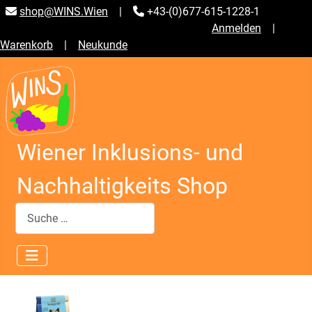
shop@WINS.Wien
|
+43-(0)677-615-1228-1
Anmelden
|
Warenkorb
|
Neukunde
Wiener Inklusions- und
Nachhaltigkeits Shop
Suchen