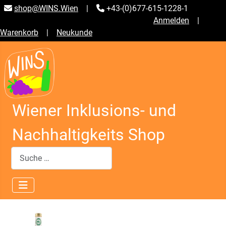
shop@WINS.Wien
|
+43-(0)677-615-1228-1
Anmelden
|
Warenkorb
|
Neukunde
Wiener Inklusions- und
Nachhaltigkeits Shop
Suchen